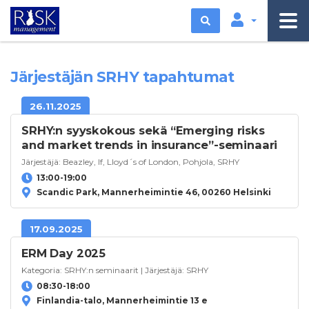
Etsi
Järjestäjän SRHY tapahtumat
26.11.2025
SRHY:n syyskokous sekä “Emerging risks
and market trends in insurance”-seminaari
Järjestäjä:
Beazley
,
If
,
Lloyd´s of London
,
Pohjola
,
SRHY
13:00-19:00
Scandic Park, Mannerheimintie 46, 00260 Helsinki
17.09.2025
ERM Day 2025
Kategoria:
SRHY:n seminaarit
| Järjestäjä:
SRHY
08:30-18:00
Finlandia-talo, Mannerheimintie 13 e