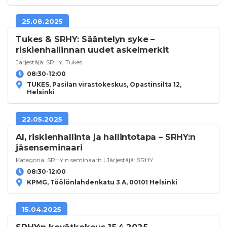
25.08.2025
Tukes & SRHY: Sääntelyn syke –
riskienhallinnan uudet askelmerkit
Järjestäjä:
SRHY
,
Tukes
08:30-12:00
TUKES, Pasilan virastokeskus, Opastinsilta 12,
Helsinki
22.05.2025
AI, riskienhallinta ja hallintotapa – SRHY:n
jäsenseminaari
Kategoria:
SRHY:n seminaarit
| Järjestäjä:
SRHY
08:30-12:00
KPMG, Töölönlahdenkatu 3 A, 00101 Helsinki
15.04.2025