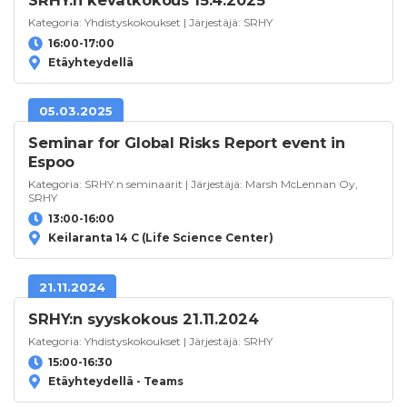
SRHY:n kevätkokous 15.4.2025
Kategoria:
Yhdistyskokoukset
| Järjestäjä:
SRHY
16:00-17:00
Etäyhteydellä
05.03.2025
Seminar for Global Risks Report event in
Espoo
Kategoria:
SRHY:n seminaarit
| Järjestäjä:
Marsh McLennan Oy
,
SRHY
13:00-16:00
Keilaranta 14 C (Life Science Center)
21.11.2024
SRHY:n syyskokous 21.11.2024
Kategoria:
Yhdistyskokoukset
| Järjestäjä:
SRHY
15:00-16:30
Etäyhteydellä - Teams