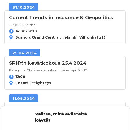
31.10.2024
Current Trends in Insurance & Geopolitics
Järjestäjä:
SRHY
14:00-19:00
Scandic Grand Central, Helsinki, Vilhonkatu 13
25.04.2024
SRHY:n kevätkokous 25.4.2024
Kategoria:
Yhdistyskokoukset
| Järjestäjä:
SRHY
12:00
Teams - etäyhteys
11.09.2024
ERM DAY 2024 – Finnrima (SRHY) Seminar
Valitse, mitä evästeitä
Kategoria:
SRHY:n seminaarit
| Järjestäjä:
SRHY
käytät
08:30-16:30
EY, Korkeavuorenkatu 32-34, Helsinki