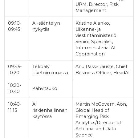
UPM, Director, Risk
Management
09:10-
AI-sääntelyn
Kristine Alanko,
09:45
nykytila
Liikenne- ja
viestintäministeriö,
Senior Specialist,
Interministerial AI
Coordination
09:45-
Tekoäly
Anu Passi-Rauste, Chief
10:20
liiketoiminnassa
Business Officer, HeadAI
10:20-
Kahvitauko
10.40
10:40-
AI
Martin McGovern, Aon,
11:15
riskienhallinnan
Global Head of
käytössä
Emerging Risk
Analytics/Director of
Actuarial and Data
Science