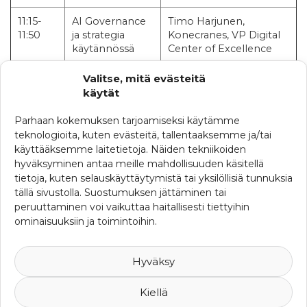
11:15-
AI Governance
Timo Harjunen,
11:50
ja strategia
Konecranes, VP Digital
käytännössä
Center of Excellence
11:50-
Valitse, mitä evästeitä
Loppusanat
12:00
käytät
Parhaan kokemuksen tarjoamiseksi käytämme
HUOM! Paikkoja on rajatusti n. 10-12 paikkaa jäljellä.
teknologioita, kuten evästeitä, tallentaaksemme ja/tai
Mikäli paikat ovat jo täyttyneet, ilmoitamme siitä
käyttääksemme laitetietoja. Näiden tekniikoiden
ilmoittautuneelle erikseen.
hyväksyminen antaa meille mahdollisuuden käsitellä
HUOM! Ilmoittautuminen on nyt päättynyt
tietoja, kuten selauskäyttäytymistä tai yksilöllisiä tunnuksia
tällä sivustolla. Suostumuksen jättäminen tai
KATEGORIAT
peruuttaminen voi vaikuttaa haitallisesti tiettyihin
ominaisuuksiin ja toimintoihin.
Muut koulutukset
SRHY:n seminaarit
Yhdistyskokoukset
Hyväksy
Kiellä