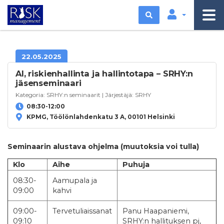
Etsi
22.05.2025
AI, riskienhallinta ja hallintotapa – SRHY:n
jäsenseminaari
Kategoria:
SRHY:n seminaarit
| Järjestäjä:
SRHY
08:30-12:00
KPMG, Töölönlahdenkatu 3 A, 00101 Helsinki
Seminaarin alustava ohjelma (muutoksia voi tulla)
Klo
Aihe
Puhuja
08:30-
Aamupala ja
09:00
kahvi
09:00-
Tervetuliaissanat
Panu Haapaniemi,
09:10
SRHY:n hallituksen pj,