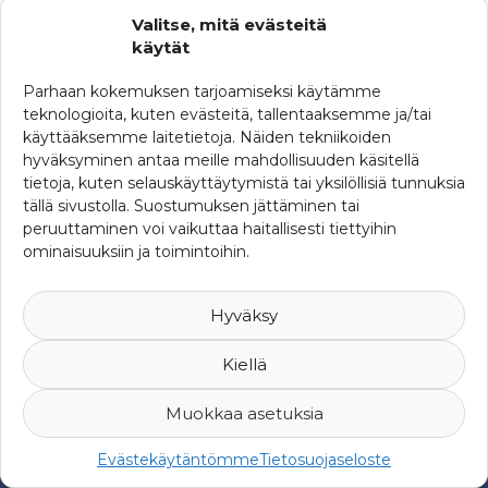
Valitse, mitä evästeitä
käytät
Parhaan kokemuksen tarjoamiseksi käytämme
teknologioita, kuten evästeitä, tallentaaksemme ja/tai
käyttääksemme laitetietoja. Näiden tekniikoiden
hyväksyminen antaa meille mahdollisuuden käsitellä
tietoja, kuten selauskäyttäytymistä tai yksilöllisiä tunnuksia
tällä sivustolla. Suostumuksen jättäminen tai
peruuttaminen voi vaikuttaa haitallisesti tiettyihin
ominaisuuksiin ja toimintoihin.
Hyväksy
Kiellä
Muokkaa asetuksia
© 2007-2026 Suomen Riskienhallintayhdistys ry -
Yksityisyys ja
Evästekäytäntömme
Tietosuojaseloste
rekisteriseloste
-
Web Design Mediaani