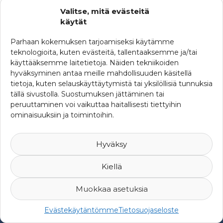
Valitse, mitä evästeitä
käytät
Parhaan kokemuksen tarjoamiseksi käytämme
teknologioita, kuten evästeitä, tallentaaksemme ja/tai
käyttääksemme laitetietoja. Näiden tekniikoiden
hyväksyminen antaa meille mahdollisuuden käsitellä
tietoja, kuten selauskäyttäytymistä tai yksilöllisiä tunnuksia
tällä sivustolla. Suostumuksen jättäminen tai
peruuttaminen voi vaikuttaa haitallisesti tiettyihin
ominaisuuksiin ja toimintoihin.
Hyväksy
Kiellä
Muokkaa asetuksia
© 2007-2026 Suomen Riskienhallintayhdistys ry -
Yksityisyys ja
Evästekäytäntömme
Tietosuojaseloste
rekisteriseloste
-
Web Design Mediaani