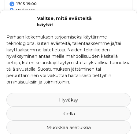
17:15-19:00
Verkossa
Valitse, mitä evästeitä
käytät
14.06.2020
Parhaan kokemuksen tarjoamiseksi käytämme
Peruttu, uusi päivä etsinnässä
Society for
teknologioita, kuten evästeitä, tallentaaksemme ja/tai
Risk Analysis – Europen konferenssi
käyttääksemme laitetietoja. Näiden tekniikoiden
14.-17.6.2020 Espoossa
hyväksyminen antaa meille mahdollisuuden käsitellä
Kategoria:
Muut koulutukset
| Järjestäjä:
Aalto-yliopisto
tietoja, kuten selauskäyttäytymistä tai yksilöllisiä tunnuksia
tällä sivustolla. Suostumuksen jättäminen tai
KATEGORIAT
peruuttaminen voi vaikuttaa haitallisesti tiettyihin
ominaisuuksiin ja toimintoihin.
Muut koulutukset
SRHY:n seminaarit
Yhdistyskokoukset
Hyväksy
Kiellä
Muokkaa asetuksia
© 2007-2026 Suomen Riskienhallintayhdistys ry -
Yksityisyys ja