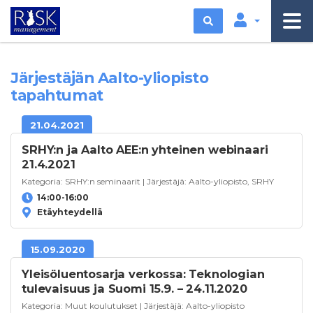
Etsi
Järjestäjän Aalto-yliopisto
tapahtumat
21.04.2021
SRHY:n ja Aalto AEE:n yhteinen webinaari
21.4.2021
Kategoria:
SRHY:n seminaarit
| Järjestäjä:
Aalto-yliopisto
,
SRHY
14:00-16:00
Etäyhteydellä
15.09.2020
Yleisöluentosarja verkossa: Teknologian
tulevaisuus ja Suomi 15.9. – 24.11.2020
Kategoria:
Muut koulutukset
| Järjestäjä:
Aalto-yliopisto