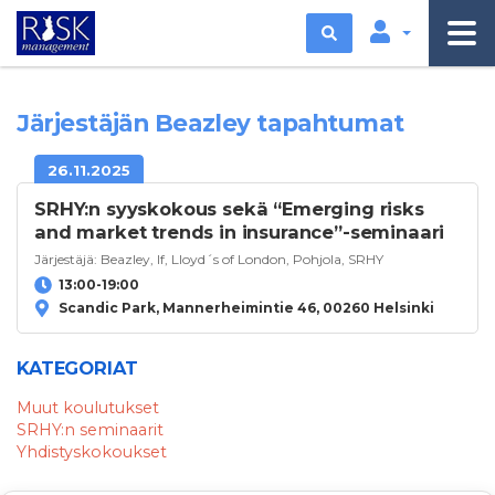
Etsi
Järjestäjän Beazley tapahtumat
26.11.2025
SRHY:n syyskokous sekä “Emerging risks
and market trends in insurance”-seminaari
Järjestäjä:
Beazley
,
If
,
Lloyd´s of London
,
Pohjola
,
SRHY
13:00-19:00
Scandic Park, Mannerheimintie 46, 00260 Helsinki
KATEGORIAT
Muut koulutukset
SRHY:n seminaarit
Yhdistyskokoukset