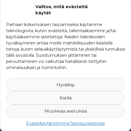
Valitse, mitä evästeitä
käytät
Parhaan kokemuksen tarjoamiseksi käytämme
teknologioita, kuten evästeitä, tallentaaksemme ja/tai
käyttääksemme laitetietoja. Näiden tekniikoiden
hyväksyminen antaa meille mahdollisuuden käsitellä
tietoja, kuten selauskäyttäytymistä tai yksilöllisiä tunnuksia
tällä sivustolla. Suostumuksen jättäminen tai
peruuttaminen voi vaikuttaa haitallisesti tiettyihin
ominaisuuksiin ja toimintoihin.
Hyväksy
Kiellä
Muokkaa asetuksia
© 2007-2026 Suomen Riskienhallintayhdistys ry -
Yksityisyys ja
Evästekäytäntömme
Tietosuojaseloste
rekisteriseloste
-
Web Design Mediaani