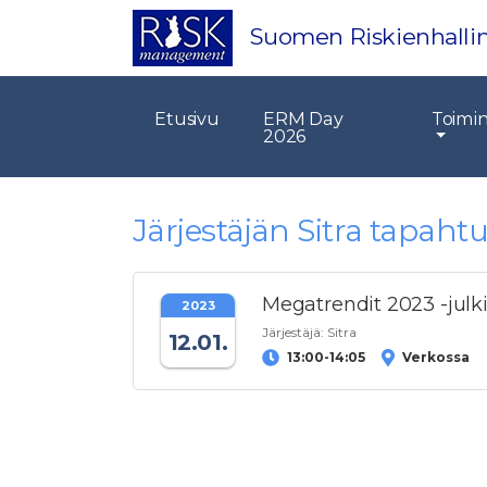
Suomen Riskienhallin
Etusivu
ERM Day
Toimi
2026
Järjestäjän Sitra tapah
Megatrendit 2023 -julki
2023
Järjestäjä:
Sitra
12.01.
13:00-14:05
Verkossa