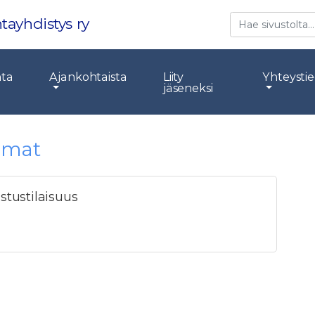
Etsi
tayhdistys ry
nta
Ajankohtaista
Liity
Yhteysti
jäseneksi
tumat
stustilaisuus