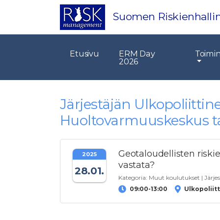
Suomen Riskienhallin
Etusivu
ERM Day
Toimi
2026
Järjestäjän Ulkopoliittine
Huoltovarmuuskeskus 
Geotaloudellisten riski
2025
vastata?
28.01.
Kategoria:
Muut koulutukset
| Järje
09:00-13:00
Ulkopoliit