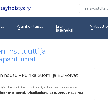
Etsi
tayhdistys ry
nta
Ajankohtaista
Liity
Yhteysti
jäseneksi
n Instituutti ja
tapahtumat
en nousu – kuinka Suomi ja EU voivat
stäjä:
Ulkopoliittinen Instituutti ja Huoltovarmuuskeskus
tinen Instituutti, Arkadiankatu 23 B, 00100 HELSINKI