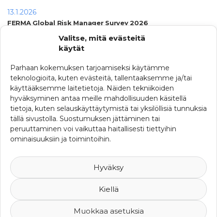
13.1.2026
FERMA Global Risk Manager Survey 2026
Valitse, mitä evästeitä
25.6.2025
käytät
Vaihdoksia SRHY:n toimiston organisoinnissa
Parhaan kokemuksen tarjoamiseksi käytämme
10.6.2025
teknologioita, kuten evästeitä, tallentaaksemme ja/tai
ERM Day 2025 lähestyy
käyttääksemme laitetietoja. Näiden tekniikoiden
9.1.2025
hyväksyminen antaa meille mahdollisuuden käsitellä
Lassi Väisänen siirtyy eläkkeelle 1.1.2025
tietoja, kuten selauskäyttäytymistä tai yksilöllisiä tunnuksia
tällä sivustolla. Suostumuksen jättäminen tai
19.12.2024
peruuttaminen voi vaikuttaa haitallisesti tiettyihin
SRHY:n syyskokouksen 2024 päätöksiä
ominaisuuksiin ja toimintoihin.
Katso kaikki uutiset
Hyväksy
Kiellä
Muokkaa asetuksia