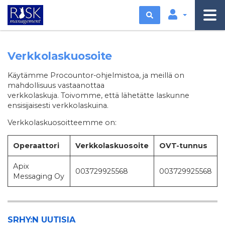
Etsi
Verkkolaskuosoite
Käytämme Procountor-ohjelmistoa, ja meillä on
mahdollisuus vastaanottaa
verkkolaskuja. Toivomme, että lähetätte laskunne
ensisijaisesti verkkolaskuina.
Verkkolaskuosoitteemme on:
Operaattori
Verkkolaskuosoite
OVT-tunnus
Apix
003729925568
003729925568
Messaging Oy
SRHY:N UUTISIA