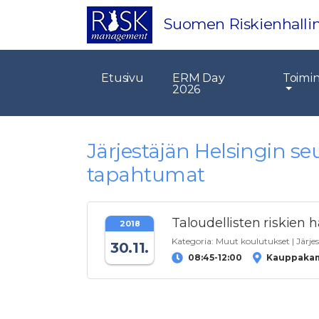
Suomen Riskienhallin
Etusivu
ERM Day
Toimi
2026
Järjestäjän Helsingin 
tapahtumat
Taloudellisten riskien 
2018
Kategoria:
Muut koulutukset
| Järje
30.11.
08:45-12:00
Kauppakamar