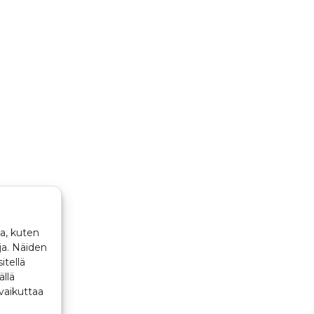
a, kuten
ja. Näiden
itellä
ällä
vaikuttaa