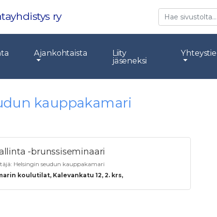
Etsi
tayhdistys ry
nta
Ajankohtaista
Liity
Yhteysti
jäseneksi
seudun kauppakamari
hallinta -brunssiseminaari
stäjä:
Helsingin seudun kauppakamari
in koulutilat, Kalevankatu 12, 2. krs,