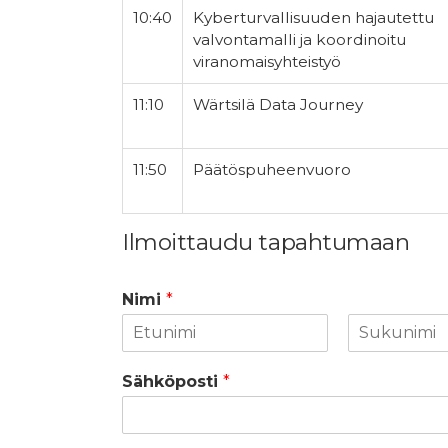
10:40
Kyberturvallisuuden hajautettu
valvontamalli ja koordinoitu
viranomaisyhteistyö
11:10
Wärtsilä Data Journey
11:50
Päätöspuheenvuoro
Ilmoittaudu tapahtumaan
Nimi
*
F
L
i
a
Sähköposti
*
r
s
s
t
t