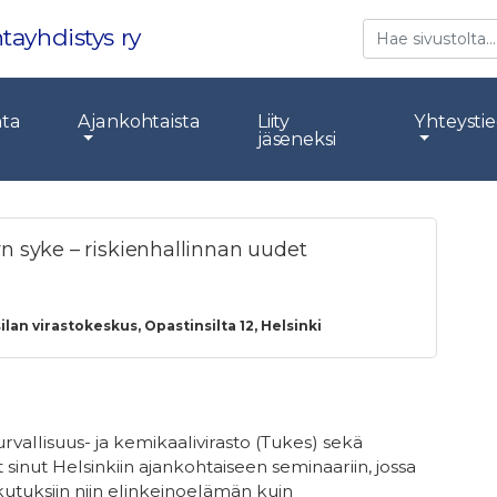
Etsi
tayhdistys ry
nta
Ajankohtaista
Liity
Yhteysti
jäseneksi
n syke – riskienhallinnan uudet
lan virastokeskus, Opastinsilta 12, Helsinki
vallisuus- ja kemikaalivirasto (Tukes) sekä
sinut Helsinkiin ajankohtaiseen seminaariin, jossa
tuksiin niin elinkeinoelämän kuin