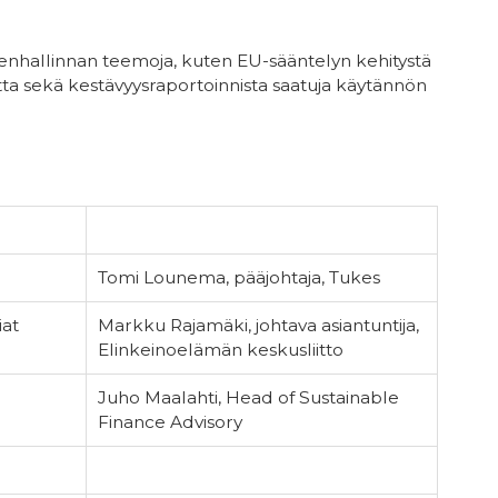
kienhallinnan teemoja, kuten EU-sääntelyn kehitystä
utta sekä kestävyysraportoinnista saatuja käytännön
Tomi Lounema, pääjohtaja, Tukes
iat
Markku Rajamäki, johtava asiantuntija,
Elinkeinoelämän keskusliitto
Juho Maalahti, Head of Sustainable
Finance Advisory