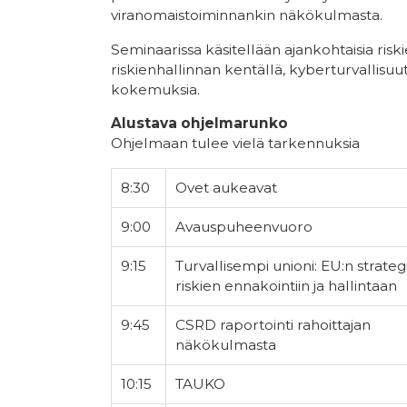
viranomaistoiminnankin näkökulmasta.
Seminaarissa käsitellään ajankohtaisia ris
riskienhallinnan kentällä, kyberturvallisu
kokemuksia.
Alustava ohjelmarunko
Ohjelmaan tulee vielä tarkennuksia
8:30
Ovet aukeavat
9:00
Avauspuheenvuoro
9:15
Turvallisempi unioni: EU:n strateg
riskien ennakointiin ja hallintaan
9:45
CSRD raportointi rahoittajan
näkökulmasta
10:15
TAUKO