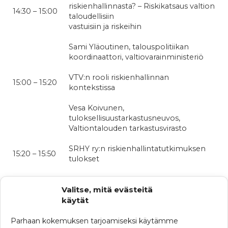
riskienhallinnasta? – Riskikatsaus valtion
14:30 – 15:00
taloudellisiin
vastuisiin ja riskeihin
Sami Yläoutinen, talouspolitiikan
koordinaattori, valtiovarainministeriö
VTV:n rooli riskienhallinnan
15:00 – 15:20
kontekstissa
Vesa Koivunen,
tuloksellisuustarkastusneuvos,
Valtiontalouden tarkastusvirasto
SRHY ry:n riskienhallintatutkimuksen
15:20 – 15:50
tulokset
Lassi Väisänen, toiminnanjohtaja,
Suomen Riskienhallintayhdistys ry
Valitse, mitä evästeitä
käytät
15:50 – 16:00
Tilaisuuden päätössanat
Parhaan kokemuksen tarjoamiseksi käytämme