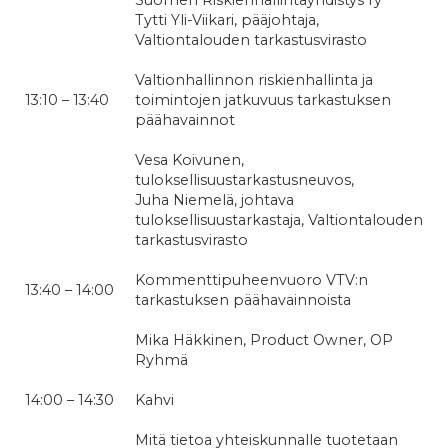
Tytti Yli-Viikari, pääjohtaja,
Valtiontalouden tarkastusvirasto
Valtionhallinnon riskienhallinta ja
13:10 – 13:40
toimintojen jatkuvuus tarkastuksen
päähavainnot
Vesa Koivunen,
tuloksellisuustarkastusneuvos,
Juha Niemelä, johtava
tuloksellisuustarkastaja, Valtiontalouden
tarkastusvirasto
Kommenttipuheenvuoro VTV:n
13:40 – 14:00
tarkastuksen päähavainnoista
Mika Häkkinen, Product Owner, OP
Ryhmä
14:00 – 14:30
Kahvi
Mitä tietoa yhteiskunnalle tuotetaan