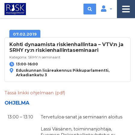
Etsi
07.02.2019
Kohti dynaamista riskienhallintaa – VTV:n ja
SRHY ry:n riskienhallintaseminaari
Kategoria:
SRHY:n seminaarit
13:00-16:00
Eduskunnan lisäreakennus Pikkuparlamentti,
Arkadiankatu 3
Tässä linkki ohjelmaan (pdf)
OHJELMA
13:00 – 13:10
Tervetuloa-sanat ja seminaarin aloitus
Lassi Väisänen, toiminnanjohtaja,
Suomen Riskienhallintayhdistys ry