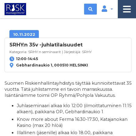
Etsi
10.11.2022
SRHY:n 35v -juhlatilaisuudet
Kategoria:
SRHY:n seminaarit
| Järjestäjä:
SRHY
12:00-14:45
Gebhardinaukio 1, 000510 HELSINKI
Suomen Riskienhallintayhdistys täyttää kunnioitettavat 35
vuotta. Tätä juhlistamme eri tavoin marraskuussa.
Isäntänämme toimii OP Ryhmä/Pohjola Vakuutus.
Juhlaseminaari alkaa klo 12:00 (ilmoittatuminen 11:15
alkaen), paikkana OP, Gebhardinaukio 1
Know more about Ferma 16:30-17:30, Katajanokan
Kasino (max 20 hlöä)
Illallinen (jäsenille) alkaa klo 18.00, paikkana