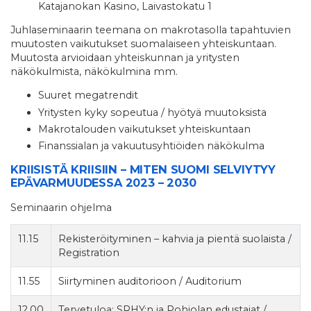
Katajanokan Kasino, Laivastokatu 1
Juhlaseminaarin teemana on makrotasolla tapahtuvien
muutosten vaikutukset suomalaiseen yhteiskuntaan.
Muutosta arvioidaan yhteiskunnan ja yritysten
näkökulmista, näkökulmina mm.
Suuret megatrendit
Yritysten kyky sopeutua / hyötyä muutoksista
Makrotalouden vaikutukset yhteiskuntaan
Finanssialan ja vakuutusyhtiöiden näkökulma
KRIISISTÄ KRIISIIN – MITEN SUOMI SELVIYTYY
EPÄVARMUUDESSA 2023 – 2030
Seminaarin ohjelma
11.15
Rekisteröityminen – kahvia ja pientä suolaista /
Registration
11.55
Siirtyminen auditorioon / Auditorium
12.00
Tervetuloa: SRHY:n ja Pohjolan edustajat /