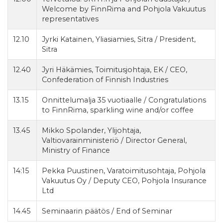
Welcome by FinnRima and Pohjola Vakuutus
representatives
12.10
Jyrki Katainen, Yliasiamies, Sitra / President,
Sitra
12.40
Jyri Häkämies, Toimitusjohtaja, EK / CEO,
Confederation of Finnish Industries
13.15
Onnittelumalja 35 vuotiaalle / Congratulations
to FinnRima, sparkling wine and/or coffee
13.45
Mikko Spolander, Ylijohtaja,
Valtiovarainministeriö / Director General,
Ministry of Finance
14:15
Pekka Puustinen, Varatoimitusohtaja, Pohjola
Vakuutus Oy / Deputy CEO, Pohjola Insurance
Ltd
14.45
Seminaarin päätös / End of Seminar