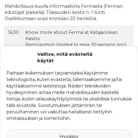
Mahdollisuus kuulla informaatiota Fermasta (Ferman
edustajat paikalla). Tilaisuuden kesto n. 1 tunti.
Osallistumaan sopii enintään 20 henkilöä.
16:30
Know more about Ferma at Katajanokan
Kasino
Participation limited to max 20 persons (incl.
guests from FERMA)
Valitse, mitä evästeitä
käytät
After that Ferma event it’s easy to continue with a nice
dinner in very nice environment.
Parhaan kokemuksen tarjoamiseksi käytämme
teknologioita, kuten evästeitä, tallentaaksemme ja/tai
18:00
Illallinen / Dinner at Katajanokan Kasino
käyttääksemme laitetietoja. Näiden tekniikoiden
hyväksyminen antaa meille mahdollisuuden käsitellä
Ilmoittautuminen on päättynyt
tietoja, kuten selauskäyttäytymistä tai yksilöllisiä tunnuksia
tällä sivustolla. Suostumuksen jättäminen tai
KATEGORIAT
peruuttaminen voi vaikuttaa haitallisesti tiettyihin
ominaisuuksiin ja toimintoihin.
Muut koulutukset
SRHY:n seminaarit
Yhdistyskokoukset
Hyväksy