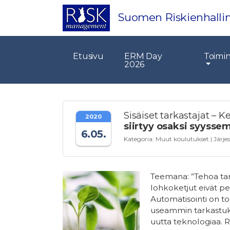
Suomen Riskienhallin
Etusivu
ERM Day
Toimi
2026
Sisäiset tarkastajat – 
2020
siirtyy osaksi syyssem
6.05.
Kategoria:
Muut koulutukset
| Järje
Teemana: ”Tehoa ta
lohkoketjut eivät pe
Automatisointi on to
useammin tarkastuks
uutta teknologiaa. R