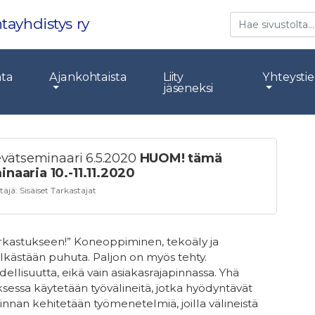
Etsi
tayhdistys ry
nta
Ajankohtaista
Liity
Yhteysti
jäseneksi
Kevätseminaari 6.5.2020
HUOM! tämä
inaaria 10.-11.11.2020
stäjä:
Sisäiset Tarkastajat
rkastukseen!” Koneoppiminen, tekoäly ja
lkästään puhuta. Paljon on myös tehty.
dellisuutta, eikä vain asiakasrajapinnassa. Yhä
essa käytetään työvälineitä, jotka hyödyntävät
innan kehitetään työmenetelmiä, joilla välineistä