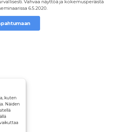
Turvallisesti. Vahvaa näyttöä ja kokemusperäistä
seminaarissa 6.5.2020.
tapahtumaan
a, kuten
ja. Näiden
itellä
ällä
vaikuttaa