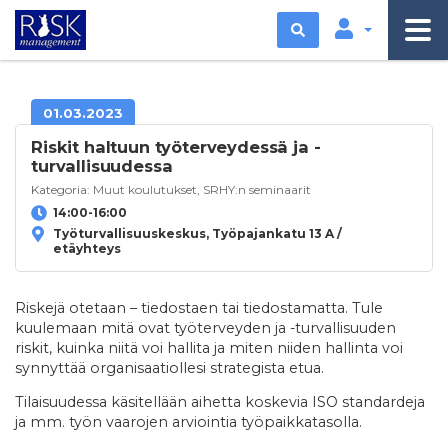
Etsi
01.03.2023
Riskit haltuun työterveydessä ja -
turvallisuudessa
Kategoria:
Muut koulutukset
,
SRHY:n seminaarit
14:00-16:00
Työturvallisuuskeskus, Työpajankatu 13 A /
etäyhteys
Riskejä otetaan – tiedostaen tai tiedostamatta. Tule
kuulemaan mitä ovat työterveyden ja -turvallisuuden
riskit, kuinka niitä voi hallita ja miten niiden hallinta voi
synnyttää organisaatiollesi strategista etua.
Tilaisuudessa käsitellään aihetta koskevia ISO standardeja
ja mm. työn vaarojen arviointia työpaikkatasolla.