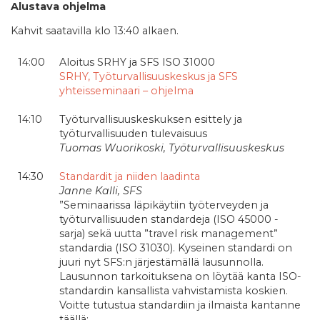
Alustava ohjelma
Kahvit saatavilla klo 13:40 alkaen.
14:00
Aloitus SRHY ja SFS ISO 31000
SRHY, Työturvallisuuskeskus ja SFS
yhteisseminaari – ohjelma
14:10
Työturvallisuuskeskuksen esittely ja
työturvallisuuden tulevaisuus
Tuomas Wuorikoski, Työturvallisuuskeskus
14:30
Standardit ja niiden laadinta
Janne Kalli, SFS
”Seminaarissa läpikäytiin työterveyden ja
työturvallisuuden standardeja (ISO 45000 -
sarja) sekä uutta ”travel risk management”
standardia (ISO 31030). Kyseinen standardi on
juuri nyt SFS:n järjestämällä lausunnolla.
Lausunnon tarkoituksena on löytää kanta ISO-
standardin kansallista vahvistamista koskien.
Voitte tutustua standardiin ja ilmaista kantanne
täällä: