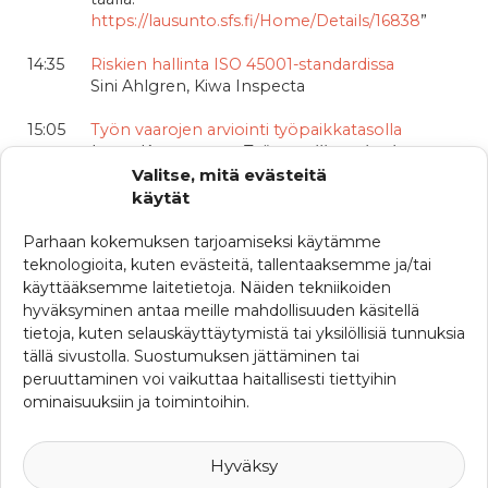
https://lausunto.sfs.fi/Home/Details/16838
”
14:35
Riskien hallinta ISO 45001-standardissa
Sini Ahlgren, Kiwa Inspecta
15:05
Työn vaarojen arviointi työpaikkatasolla
Lasse Kammonen, Työturvallisuuskeskus
Valitse, mitä evästeitä
15:30
Vastuullinen ja turvallinen työmatkustaminen –
käytät
Travel Management ISO 31030
Jan Virtavuori, Wärtsilä
Parhaan kokemuksen tarjoamiseksi käytämme
teknologioita, kuten evästeitä, tallentaaksemme ja/tai
16:00
Lopetus
käyttääksemme laitetietoja. Näiden tekniikoiden
hyväksyminen antaa meille mahdollisuuden käsitellä
Ilmoittautuminen on päättynyt
tietoja, kuten selauskäyttäytymistä tai yksilöllisiä tunnuksia
tällä sivustolla. Suostumuksen jättäminen tai
KATEGORIAT
peruuttaminen voi vaikuttaa haitallisesti tiettyihin
ominaisuuksiin ja toimintoihin.
Muut koulutukset
SRHY:n seminaarit
Yhdistyskokoukset
Hyväksy