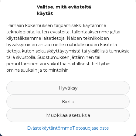
Tarkemmat tiedot kokouksesta ja kokosujärjestelyistä
Valitse, mitä evästeitä
päivitetään lähiaikoina, kokouskutsu tullaan läheteään
käytät
viimeistään 27.5.2020
Parhaan kokemuksen tarjoamiseksi käytämme
KATEGORIAT
teknologioita, kuten evästeitä, tallentaaksemme ja/tai
käyttääksemme laitetietoja. Näiden tekniikoiden
Muut koulutukset
SRHY:n seminaarit
hyväksyminen antaa meille mahdollisuuden käsitellä
Yhdistyskokoukset
tietoja, kuten selauskäyttäytymistä tai yksilöllisiä tunnuksia
tällä sivustolla. Suostumuksen jättäminen tai
peruuttaminen voi vaikuttaa haitallisesti tiettyihin
ominaisuuksiin ja toimintoihin.
Hyväksy
Kiellä
Muokkaa asetuksia
© 2007-2026 Suomen Riskienhallintayhdistys ry -
Yksityisyys ja
Evästekäytäntömme
Tietosuojaseloste
rekisteriseloste
-
Web Design Mediaani