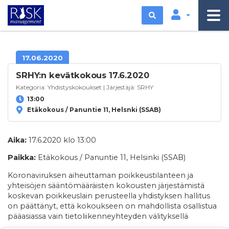
Etsi
17.06.2020
SRHY:n kevätkokous 17.6.2020
Kategoria:
Yhdistyskokoukset
| Järjestäjä:
SRHY
13:00
Etäkokous / Panuntie 11, Helsnki (SSAB)
Aika:
17.6.2020 klo 13:00
Paikka:
Etäkokous / Panuntie 11, Helsinki (SSAB)
Koronaviruksen aiheuttaman poikkeustilanteen ja
yhteisöjen sääntömääräisten kokousten järjestämistä
koskevan poikkeuslain perusteella yhdistyksen hallitus
on päättänyt, että kokoukseen on mahdollista osallistua
pääasiassa vain tietoliikenneyhteyden välityksellä