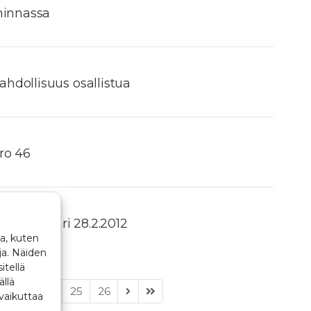
minnassa
hdollisuus osallistua
ro 46
A-seminaari 28.2.2012
a, kuten
ja. Näiden
itellä
ällä
23
24
25
26
vaikuttaa