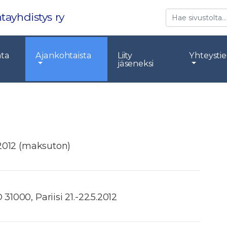
Etsi
tayhdistys ry
nta
Ajankohtaista
Liity
Yhteysti
jäseneksi
6.2012 (maksuton)
31000, Pariisi 21.-22.5.2012