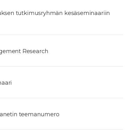
muksen tutkimusryhmän kesäseminaariin
agement Research
aari
a Planetin teemanumero