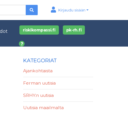
Kirjaudu sisään
riskikompassi.fi
pk-rh.fi
edot
KATEGORIAT
Ajankohtaista
Ferman uutisia
SRHY:n uutisia
Uutisia maailmalta