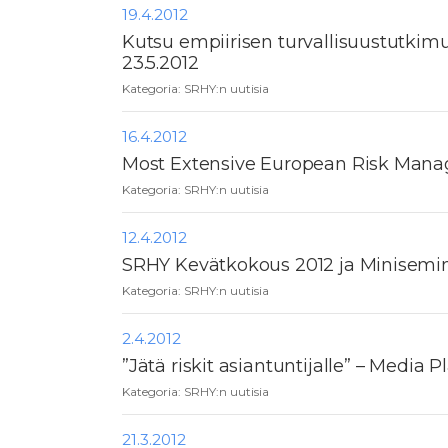
19.4.2012
Kutsu empiirisen turvallisuustutki
23.5.2012
Kategoria:
SRHY:n uutisia
16.4.2012
Most Extensive European Risk Man
Kategoria:
SRHY:n uutisia
12.4.2012
SRHY Kevätkokous 2012 ja Minisemin
Kategoria:
SRHY:n uutisia
2.4.2012
”Jätä riskit asiantuntijalle” – Medi
Kategoria:
SRHY:n uutisia
21.3.2012