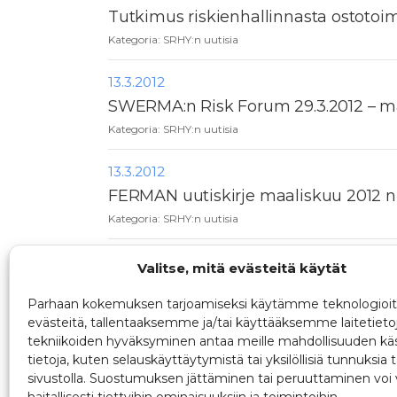
Tutkimus riskienhallinnasta ostotoi
Kategoria:
SRHY:n uutisia
13.3.2012
SWERMA:n Risk Forum 29.3.2012 – ma
Kategoria:
SRHY:n uutisia
13.3.2012
FERMAN uutiskirje maaliskuu 2012 n
Kategoria:
SRHY:n uutisia
15.2.2012
Valitse, mitä evästeitä käytät
Miten Suomi selviää shokeista – IIAS
Parhaan kokemuksen tarjoamiseksi käytämme teknologioit
Kategoria:
SRHY:n uutisia
evästeitä, tallentaaksemme ja/tai käyttääksemme laitetieto
tekniikoiden hyväksyminen antaa meille mahdollisuuden käs
tietoja, kuten selauskäyttäytymistä tai yksilöllisiä tunnuksia t
16
17
18
19
20
21
22
sivustolla. Suostumuksen jättäminen tai peruuttaminen voi 