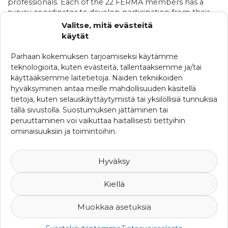
professionals. Each of the 22 FERMA members has a
survey coordinator to develop participation from their
national association.
Valitse, mitä evästeitä
käytät
» Katso tästä koko lehdistätiedote
Parhaan kokemuksen tarjoamiseksi käytämme
teknologioita, kuten evästeitä, tallentaaksemme ja/tai
käyttääksemme laitetietoja. Näiden tekniikoiden
KATEGORIAT
hyväksyminen antaa meille mahdollisuuden käsitellä
Ajankohtaista
tietoja, kuten selauskäyttäytymistä tai yksilöllisiä tunnuksia
tällä sivustolla. Suostumuksen jättäminen tai
Ferman uutisia
peruuttaminen voi vaikuttaa haitallisesti tiettyihin
ominaisuuksiin ja toimintoihin.
SRHY:n uutisia
Uutisia maailmalta
Hyväksy
Kiellä
Muokkaa asetuksia
© 2007-2026 Suomen Riskienhallintayhdistys ry -
Yksityisyys ja