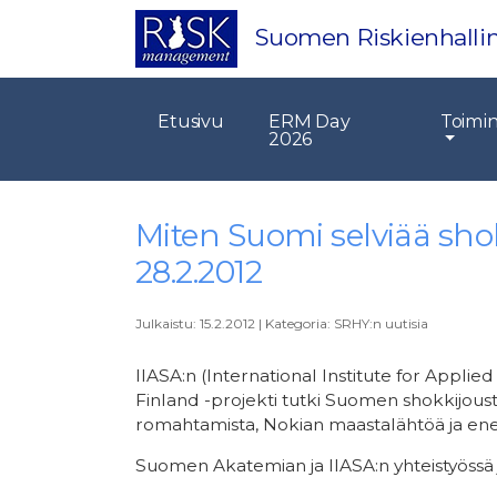
Suomen Riskienhallin
Etusivu
ERM Day
Toimi
2026
Miten Suomi selviää sho
28.2.2012
Julkaistu:
15.2.2012
|
Kategoria:
SRHY:n uutisia
IIASA:n (International Institute for Applie
Finland -projekti tutki Suomen shokkijous
romahtamista, Nokian maastalähtöä ja ene
Suomen Akatemian ja IIASA:n yhteistyössä 