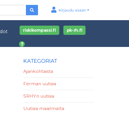
Kirjaudu sisään
riskikompassi.fi
pk-rh.fi
edot
KATEGORIAT
Ajankohtaista
Ferman uutisia
SRHY:n uutisia
Uutisia maailmalta