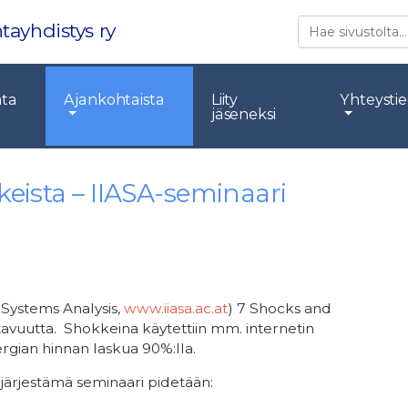
Etsi
tayhdistys ry
nta
Ajankohtaista
Liity
Yhteysti
jäseneksi
keista – IIASA-seminaari
d Systems Analysis,
www.iiasa.ac.at
) 7 Shocks and
tavuutta. Shokkeina käytettiin mm. internetin
rgian hinnan laskua 90%:lla.
järjestämä seminaari pidetään: