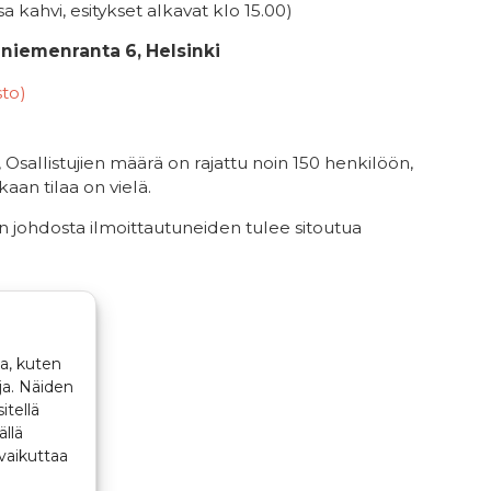
sa kahvi, esitykset alkavat klo 15.00)
niemenranta 6, Helsinki
sto)
, Osallistujien määrä on rajattu noin 150 henkilöön,
n tilaa on vielä.
n johdosta ilmoittautuneiden tulee sitoutua
a, kuten
ja. Näiden
itellä
ällä
vaikuttaa