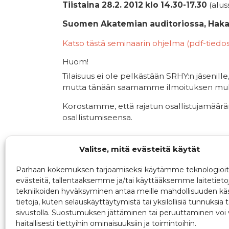
Tiistaina 28.2. 2012 klo 14.30-17.30
(alus
Suomen Akatemian auditoriossa, Haka
Katso tästä seminaarin ohjelma (pdf-tiedo
Huom!
Tilaisuus ei ole pelkästään SRHY:n jäsenille
mutta tänään saamamme ilmoituksen mukaa
Korostamme, että rajatun osallistujamäärä
osallistumiseensa.
Valitse, mitä evästeitä käytät
Parhaan kokemuksen tarjoamiseksi käytämme teknologioit
evästeitä, tallentaaksemme ja/tai käyttääksemme laitetieto
tekniikoiden hyväksyminen antaa meille mahdollisuuden käs
tietoja, kuten selauskäyttäytymistä tai yksilöllisiä tunnuksia t
sivustolla. Suostumuksen jättäminen tai peruuttaminen voi 
haitallisesti tiettyihin ominaisuuksiin ja toimintoihin.