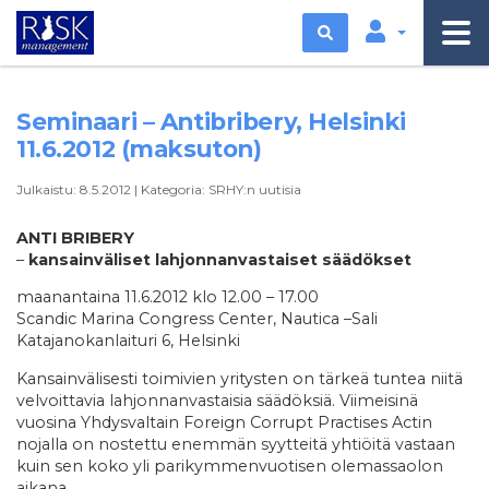
Etsi
Seminaari – Antibribery, Helsinki
11.6.2012 (maksuton)
Julkaistu:
8.5.2012
|
Kategoria:
SRHY:n uutisia
ANTI BRIBERY
–
kansainväliset lahjonnanvastaiset säädökset
maanantaina 11.6.2012 klo 12.00 – 17.00
Scandic Marina Congress Center, Nautica –Sali
Katajanokanlaituri 6, Helsinki
Kansainvälisesti toimivien yritysten on tärkeä tuntea niitä
velvoittavia lahjonnanvastaisia säädöksiä. Viimeisinä
vuosina Yhdysvaltain Foreign Corrupt Practises Actin
nojalla on nostettu enemmän syytteitä yhtiöitä vastaan
kuin sen koko yli parikymmenvuotisen olemassaolon
aikana.