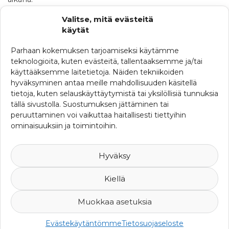
Tilaisuus on maksuton
Valitse, mitä evästeitä
käytät
Katso tästä seminaarin ohjelma
Parhaan kokemuksen tarjoamiseksi käytämme
teknologioita, kuten evästeitä, tallentaaksemme ja/tai
käyttääksemme laitetietoja. Näiden tekniikoiden
KATEGORIAT
hyväksyminen antaa meille mahdollisuuden käsitellä
Ajankohtaista
tietoja, kuten selauskäyttäytymistä tai yksilöllisiä tunnuksia
tällä sivustolla. Suostumuksen jättäminen tai
Ferman uutisia
peruuttaminen voi vaikuttaa haitallisesti tiettyihin
ominaisuuksiin ja toimintoihin.
SRHY:n uutisia
Uutisia maailmalta
Hyväksy
Kiellä
Muokkaa asetuksia
© 2007-2026 Suomen Riskienhallintayhdistys ry -
Yksityisyys ja
Evästekäytäntömme
Tietosuojaseloste
rekisteriseloste
-
Web Design Mediaani