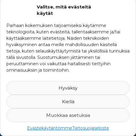
Valitse, mitä evästeitä
KATEGORIAT
käytät
Ajankohtaista
Parhaan kokemuksen tarjoamiseksi käytämme
teknologioita, kuten evästeitä, tallentaaksemme ja/tai
Ferman uutisia
käyttääksemme laitetietoja. Näiden tekniikoiden
hyväksyminen antaa meille mahdollisuuden käsitellä
SRHY:n uutisia
tietoja, kuten selauskäyttäytymistä tai yksilöllisiä tunnuksia
Uutisia maailmalta
tällä sivustolla. Suostumuksen jättäminen tai
peruuttaminen voi vaikuttaa haitallisesti tiettyihin
ominaisuuksiin ja toimintoihin.
Hyväksy
Kiellä
Muokkaa asetuksia
© 2007-2026 Suomen Riskienhallintayhdistys ry -
Yksityisyys ja
Evästekäytäntömme
Tietosuojaseloste
rekisteriseloste
-
Web Design Mediaani