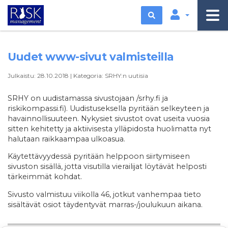
Etsi
Uudet www-sivut valmisteilla
Julkaistu:
28.10.2018
|
Kategoria:
SRHY:n uutisia
SRHY on uudistamassa sivustojaan /srhy.fi ja
riskikompassi.fi). Uudistuseksella pyritään selkeyteen ja
havainnollisuuteen. Nykysiet sivustot ovat useita vuosia
sitten kehitetty ja aktiivisesta ylläpidosta huolimatta nyt
halutaan raikkaampaa ulkoasua.
Käytettävyydessä pyritään helppoon siirtymiseen
sivuston sisällä, jotta visutilla vierailijat löytävät helposti
tärkeimmät kohdat.
Sivusto valmistuu viikolla 46, jotkut vanhempaa tieto
sisältävät osiot täydentyvät marras-/joulukuun aikana.