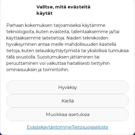
Uutisia maailmalta
Valitse, mitä evästeitä
käytät
Parhaan kokemuksen tarjoamiseksi käytämme
teknologioita, kuten evästeitä, tallentaaksemme ja/tai
käyttääksemme laitetietoja. Näiden tekniikoiden
hyväksyminen antaa meille mahdollisuuden käsitellä
tietoja, kuten selauskäyttäytymistä tai yksilöllisiä tunnuksia
tällä sivustolla. Suostumuksen jättäminen tai
peruuttaminen voi vaikuttaa haitallisesti tiettyihin
ominaisuuksiin ja toimintoihin.
Hyväksy
Kiellä
Muokkaa asetuksia
© 2007-2026 Suomen Riskienhallintayhdistys ry -
Yksityisyys ja
Evästekäytäntömme
Tietosuojaseloste
rekisteriseloste
-
Web Design Mediaani