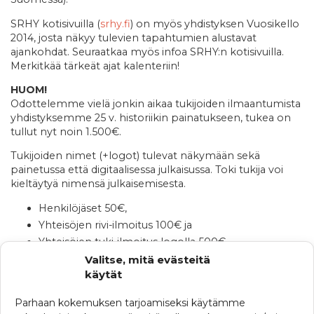
SRHY kotisivuilla (
srhy.fi
) on myös yhdistyksen Vuosikello
2014, josta näkyy tulevien tapahtumien alustavat
ajankohdat. Seuraatkaa myös infoa SRHY:n kotisivuilla.
Merkitkää tärkeät ajat kalenteriin!
HUOM!
Odottelemme vielä jonkin aikaa tukijoiden ilmaantumista
yhdistyksemme 25 v. historiikin painatukseen, tukea on
tullut nyt noin 1.500€.
Tukijoiden nimet (+logot) tulevat näkymään sekä
painetussa että digitaalisessa julkaisussa. Toki tukija voi
kieltäytyä nimensä julkaisemisesta.
Henkilöjäset 50€,
Yhteisöjen rivi-ilmoitus 100€ ja
Yhteisöjen tuki-ilmoitus logolla 500€.
Valitse, mitä evästeitä
Tilinumeromme: Nordea FI05 1011 3000 8966 12,
käytät
lisätietoihin merkintä: 25v historiikki.
Parhaan kokemuksen tarjoamiseksi käytämme