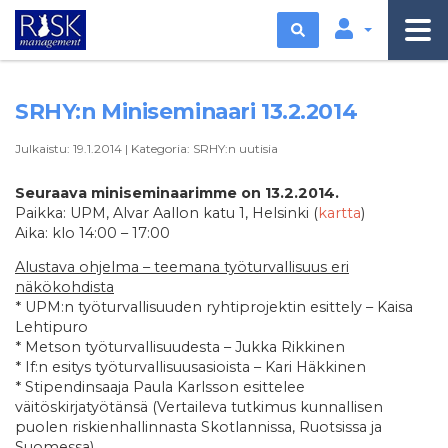
Etsi
SRHY:n Miniseminaari 13.2.2014
Julkaistu:
19.1.2014
|
Kategoria:
SRHY:n uutisia
Seuraava miniseminaarimme on 13.2.2014.
Paikka: UPM, Alvar Aallon katu 1, Helsinki (
kartta
)
Aika: klo 14:00 – 17:00
Alustava ohjelma – teemana työturvallisuus eri
näkökohdista
* UPM:n työturvallisuuden ryhtiprojektin esittely – Kaisa
Lehtipuro
* Metson työturvallisuudesta – Jukka Rikkinen
* If:n esitys työturvallisuusasioista – Kari Häkkinen
* Stipendinsaaja Paula Karlsson esittelee
väitöskirjatyötänsä (Vertaileva tutkimus kunnallisen
puolen riskienhallinnasta Skotlannissa, Ruotsissa ja
Suomessa).