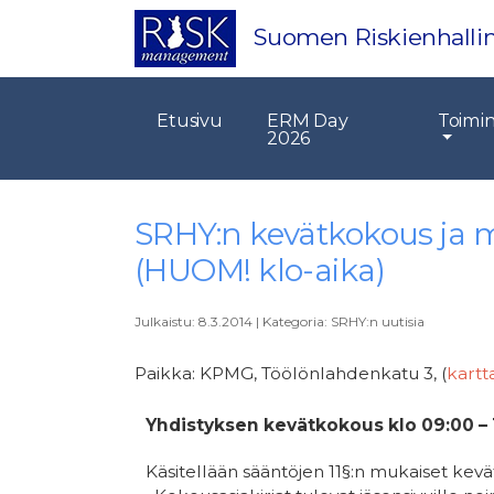
Suomen Riskienhallin
Etusivu
ERM Day
Toimi
2026
SRHY:n kevätkokous ja m
(HUOM! klo-aika)
Julkaistu:
8.3.2014
|
Kategoria:
SRHY:n uutisia
Paikka: KPMG, Töölönlahdenkatu 3, (
kartt
Yhdistyksen kevätkokous klo 09:00 – 
Käsitellään sääntöjen 11§:n mukaiset kev