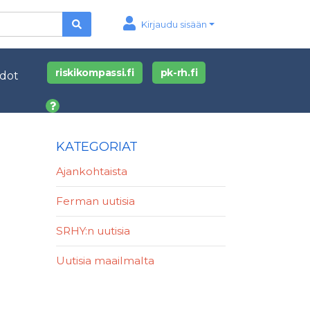
Kirjaudu sisään
riskikompassi.fi
pk-rh.fi
edot
KATEGORIAT
Ajankohtaista
Ferman uutisia
SRHY:n uutisia
Uutisia maailmalta