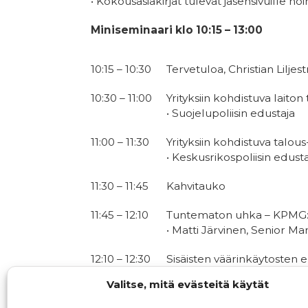
• Kokousasiakirjat tulevat jäsensivuille n
Miniseminaari klo 10:15 – 13:00
10:15 – 10:30
Tervetuloa, Christian Lilj
10:30 – 11:00
Yrityksiin kohdistuva laiton
• Suojelupoliisin edustaja
11:00 – 11:30
Yrityksiin kohdistuva talous
• Keskusrikospoliisin edust
11:30 – 11:45
Kahvitauko
11:45 – 12:10
Tuntematon uhka – KPMG:n
• Matti Järvinen, Senior 
12:10 – 12:30
Sisäisten väärinkäytosten e
• Juha Pietarinen, Riskienha
Valitse, mitä evästeitä käytät
12:30 –
Ukrainan tilanteen analyys