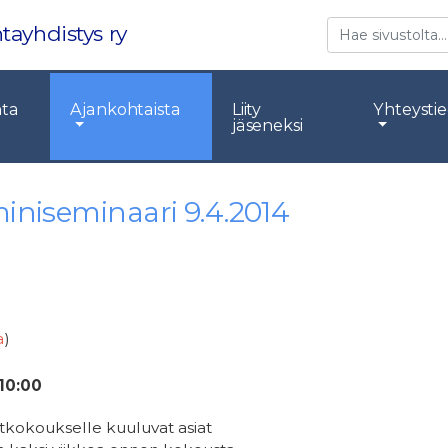
Etsi
tayhdistys ry
nta
Ajankohtaista
Liity
Yhteysti
jäseneksi
iniseminaari 9.4.2014
a
)
10:00
ätkokoukselle kuuluvat asiat