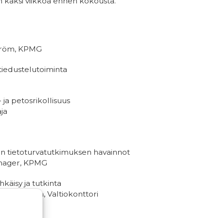
oin kaksi viikkoa ennen kokousta.
eström, KPMG
 tiedustelutoiminta
- ja petosrikollisuus
aja
 tietoturvatutkimuksen havainnot
Manager, KPMG
hkäisy ja tutkinta
llintajohtaja, Valtiokonttori
ia