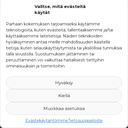
Valitse, mitä evästeitä
Uutisia maailmalta
käytät
Parhaan kokemuksen tarjoamiseksi käytämme
teknologioita, kuten evästeitä, tallentaaksemme ja/tai
käyttääksemme laitetietoja. Näiden tekniikoiden
hyväksyminen antaa meille mahdollisuuden käsitellä
tietoja, kuten selauskäyttäytymistä tai yksilöllisiä tunnuksia
tällä sivustolla. Suostumuksen jättäminen tai
peruuttaminen voi vaikuttaa haitallisesti tiettyihin
ominaisuuksiin ja toimintoihin.
Hyväksy
Kiellä
Muokkaa asetuksia
© 2007-2026 Suomen Riskienhallintayhdistys ry -
Yksityisyys ja
Evästekäytäntömme
Tietosuojaseloste
rekisteriseloste
-
Web Design Mediaani