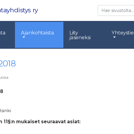
Etsi
tayhdistys ry
nta
Ajankohtaista
Liity
Yhteysti
jäseneksi
2018
tisia
18
lsinki
 11§:n mukaiset seuraavat asiat: