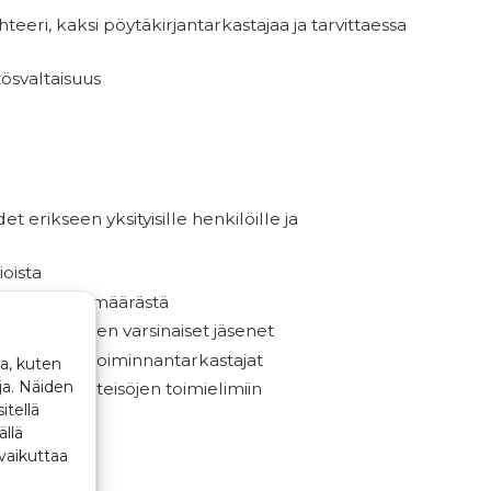
eeri, kaksi pöytäkirjantarkastajaa ja tarvittaessa
ösvaltaisuus
t erikseen yksityisille henkilöille ja
oista
äsenten lukumäärästä
kä hallituksen varsinaiset jäsenet
 heille varatoiminnantarkastajat
a, kuten
ja. Näiden
edustajat yhteisöjen toimielimiin
itellä
ällä
vaikuttaa