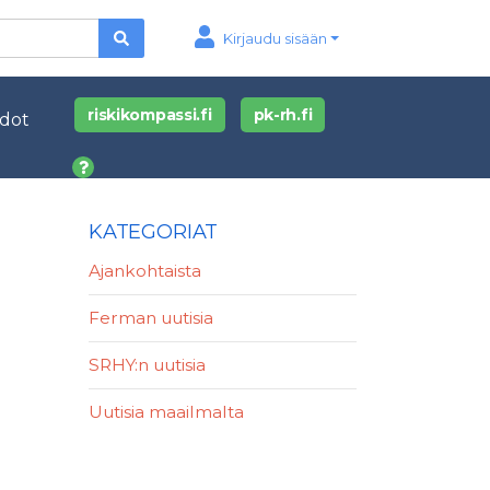
Kirjaudu sisään
riskikompassi.fi
pk-rh.fi
edot
KATEGORIAT
Ajankohtaista
Ferman uutisia
SRHY:n uutisia
Uutisia maailmalta