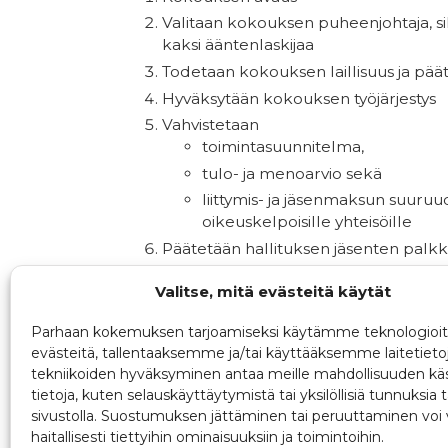
Valitaan kokouksen puheenjohtaja, siht
kaksi ääntenlaskijaa
Todetaan kokouksen laillisuus ja päät
Hyväksytään kokouksen työjärjestys
Vahvistetaan
toimintasuunnitelma,
tulo- ja menoarvio sekä
liittymis- ja jäsenmaksun suuruude
oikeuskelpoisille yhteisöille
Päätetään hallituksen jäsenten palkki
Päätetään hallituksen varsinaisten j
Valitse, mitä evästeitä käytät
Valitaan hallituksen puheenjohtaja se
Valitaan kaksi toiminnantarkastajaa ja
Parhaan kokemuksen tarjoamiseksi käytämme teknologioit
evästeitä, tallentaaksemme ja/tai käyttääksemme laitetieto
Valitaan yhdistyksen edustajat ja vara
tekniikoiden hyväksyminen antaa meille mahdollisuuden käs
Muut asiat
tietoja, kuten selauskäyttäytymistä tai yksilöllisiä tunnuksia t
sivustolla. Suostumuksen jättäminen tai peruuttaminen voi 
haitallisesti tiettyihin ominaisuuksiin ja toimintoihin.