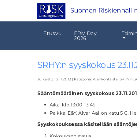
Suomen Riskienhallin
Etusivu
ERM Day
Toimi
2026
SRHY:n syyskokous 23.11.
Julkaistu:
12.11.2018
|
Kategoria:
Ajankohtaista
,
SRHY:n uu
Sääntömääräinen syyskokous 23.11.20
Aika: klo 13:00-13:45
Paikka: E&Y, Alvar Aallon katu 5 C, He
Syyskokouksessa käsitellään sääntöjen
Kokouksen avaus