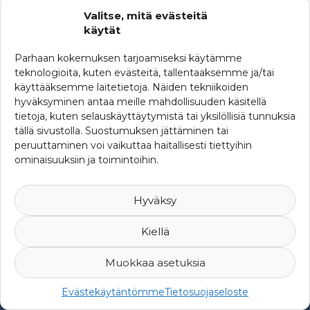
SRHY:n uutisia
Valitse, mitä evästeitä
käytät
Uutisia maailmalta
Parhaan kokemuksen tarjoamiseksi käytämme
teknologioita, kuten evästeitä, tallentaaksemme ja/tai
käyttääksemme laitetietoja. Näiden tekniikoiden
hyväksyminen antaa meille mahdollisuuden käsitellä
tietoja, kuten selauskäyttäytymistä tai yksilöllisiä tunnuksia
tällä sivustolla. Suostumuksen jättäminen tai
peruuttaminen voi vaikuttaa haitallisesti tiettyihin
ominaisuuksiin ja toimintoihin.
Hyväksy
Kiellä
Muokkaa asetuksia
© 2007-2026 Suomen Riskienhallintayhdistys ry -
Yksityisyys ja
Evästekäytäntömme
Tietosuojaseloste
rekisteriseloste
-
Web Design Mediaani