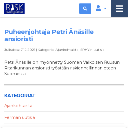
Etsi
Puheenjohtaja Petri Ånäsille
ansioristi
Julkaistu:
7.12.2021
|
Kategoria:
Ajankohtaista
,
SRHY:n uutisia
Petri Ånäsille on myönnetty Suomen Valkoisen Ruusun
Ritarikunnan ansioristi työstään riskienhallinnan eteen
Suomessa.
KATEGORIAT
Ajankohtaista
Ferman uutisia