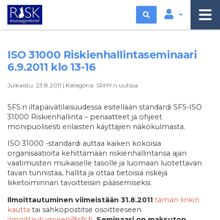
Etsi
ISO 31000 Riskienhallintaseminaari
6.9.2011 klo 13-16
Julkaistu:
23.8.2011
|
Kategoria:
SRHY:n uutisia
SFS:n iltapäivätilaisuudessa esitellään standardi SFS-ISO
31000 Riskienhallinta – periaatteet ja ohjeet
monipuolisesti erilaisten käyttäjien näkökulmasta.
ISO 31000 -standardi auttaa kaiken kokoisia
organisaatioita kehittämään riskienhallintansa ajan
vaatimusten mukaiselle tasolle ja luomaan luotettavan
tavan tunnistaa, hallita ja ottaa tietoisia riskejä
liiketoiminnan tavoitteisiin pääsemiseksi.
Ilmoittautuminen viimeistään 31.8.2011
tämän linkin
kautta
tai sähköpostitse osoitteeseen
ilmoittautuminen@sfs.fi
.
Seminaari on maksuton.