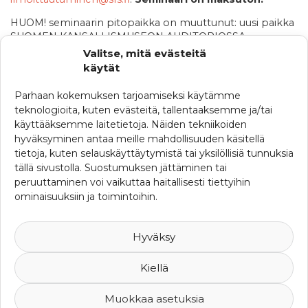
HUOM! seminaarin pitopaikka on muuttunut: uusi paikka
SUOMEN KANSALLISMUSEON AUDITORIOSSA,
Mannerheimintie 34.
Valitse, mitä evästeitä
käytät
Katso tästä
SFS:n esite seminaarista.
Parhaan kokemuksen tarjoamiseksi käytämme
teknologioita, kuten evästeitä, tallentaaksemme ja/tai
käyttääksemme laitetietoja. Näiden tekniikoiden
KATEGORIAT
hyväksyminen antaa meille mahdollisuuden käsitellä
Ajankohtaista
tietoja, kuten selauskäyttäytymistä tai yksilöllisiä tunnuksia
tällä sivustolla. Suostumuksen jättäminen tai
Ferman uutisia
peruuttaminen voi vaikuttaa haitallisesti tiettyihin
ominaisuuksiin ja toimintoihin.
SRHY:n uutisia
Uutisia maailmalta
Hyväksy
Kiellä
Muokkaa asetuksia