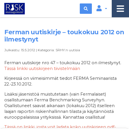
Etsi
Ferman uutiskirje – toukokuu 2012 on
ilmestynyt
Julkaistu:
15.5.2012
|
Kategoria:
SRHY:n uutisia
Ferman uutiskirje nro 47 – toukokuu 2012 on ilmestynyt.
Tässä linkki uutiskirjeen tiivistelmään
Kirjeessä on viimeisimmät tiedot FERMA Seminaarista
22.-23.10.2012.
Lisäksi jäsenistöä muistutetaan (vain Fermalaiset)
osallistumaan Ferma Benchmarking Surveyhyn.
Osallistuneet saavat aikanaan (lokakuu 2012) itselleen
laajan raportin riskienhallinnan tilasta ja käytännöistä
eurooppalaisissa yrityksissä. Kannattaa osallistua!
Tässä on linkki, josta voit ladata koko uutiskirjeen pdf-