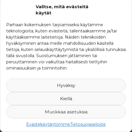
muodossa
Valitse, mitä evästeitä
käytät
Parhaan kokemuksen tarjoamiseksi käytämme
KATEGORIAT
teknologioita, kuten evästeitä, tallentaaksemme ja/tai
Ajankohtaista
käyttääksemme laitetietoja. Näiden tekniikoiden
hyväksyminen antaa meille mahdollisuuden käsitellä
Ferman uutisia
tietoja, kuten selauskäyttäytymistä tai yksilöllisiä tunnuksia
tällä sivustolla. Suostumuksen jättäminen tai
SRHY:n uutisia
peruuttaminen voi vaikuttaa haitallisesti tiettyihin
ominaisuuksiin ja toimintoihin.
Uutisia maailmalta
Hyväksy
Kiellä
Muokkaa asetuksia
© 2007-2026 Suomen Riskienhallintayhdistys ry -
Yksityisyys ja
Evästekäytäntömme
Tietosuojaseloste
rekisteriseloste
-
Web Design Mediaani