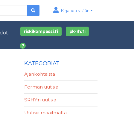
Kirjaudu sisään
riskikompassi.fi
pk-rh.fi
edot
KATEGORIAT
Ajankohtaista
Ferman uutisia
SRHY:n uutisia
Uutisia maailmalta