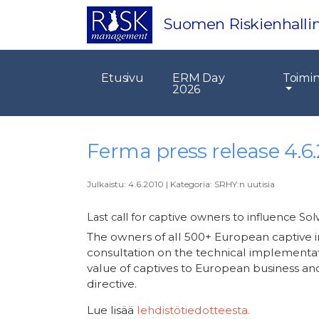
Suomen Riskienhallin
Etusivu
ERM Day
Toimi
2026
Ferma press release 4.6
Julkaistu:
4.6.2010
|
Kategoria:
SRHY:n uutisia
Last call for captive owners to influence Sol
The owners of all 500+ European captive i
consultation on the technical implementat
value of captives to European business a
directive.
Lue lisää
lehdistötiedotteesta.