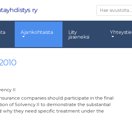
Etsi
tayhdistys ry
nta
Ajankohtaista
Liity
Yhteysti
jäseneksi
.2010
vency II
nsurance companies should participate in the final
ion of Solvency II to demonstrate the substantial
nd why they need specific treatment under the