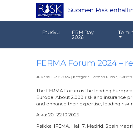
Suomen Riskienhallin
Etusivu
ERM Day
Toimi
2026
FERMA Forum 2024 – rek
Julkaistu:
23.5.2024
|
Kategoria:
Ferman uutisia
,
SRHY:n 
The FERMA Forum is the leading Europea
Europe. About 2,000 risk and insurance pro
and enhance their expertise, leading risk
Aika: 20.-22.10.2025
Paikka: IFEMA, Hall 7, Madrid, Spain Madr