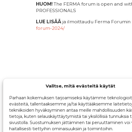
HUOM!
The FERMA forum is open and with
PROFESSIONALS
LUE LISÄÄ
ja ilmoittaudu Ferma Forumin k
forum-2024/
Valitse, mitä evästeitä käytät
Parhaan kokemuksen tarjoamiseksi käytämme teknologioit
evästeitä, tallentaaksemme ja/tai käyttääksemme laitetieto
tekniikoiden hyväksyminen antaa meille mahdollisuuden käs
tietoja, kuten selauskäyttäytymistä tai yksilöllisiä tunnuksia t
sivustolla. Suostumuksen jättäminen tai peruuttaminen voi 
haitallisesti tiettyihin ominaisuuksiin ja toimintoihin.