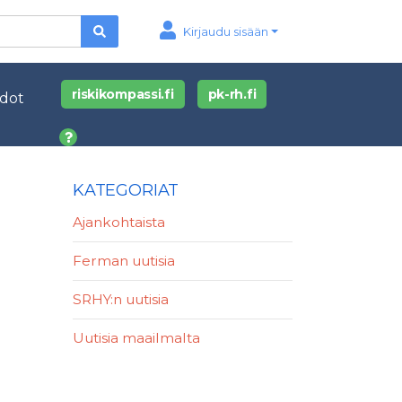
Kirjaudu sisään
riskikompassi.fi
pk-rh.fi
edot
KATEGORIAT
Ajankohtaista
Ferman uutisia
SRHY:n uutisia
Uutisia maailmalta