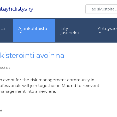
Etsi
tayhdistys ry
nta
Ajankohtaista
Liity
Yhteysti
jäseneksi
isteröinti avoinna
uutisia
n event for the risk management community in
fessionals will join together in Madrid to reinvent
 management into a new era.
id