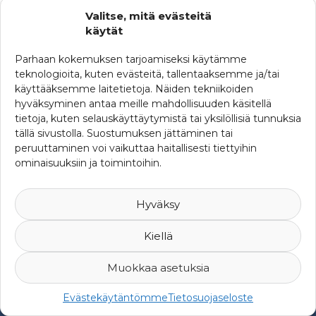
KATEGORIAT
Valitse, mitä evästeitä
käytät
Ajankohtaista
Parhaan kokemuksen tarjoamiseksi käytämme
Ferman uutisia
teknologioita, kuten evästeitä, tallentaaksemme ja/tai
käyttääksemme laitetietoja. Näiden tekniikoiden
SRHY:n uutisia
hyväksyminen antaa meille mahdollisuuden käsitellä
Uutisia maailmalta
tietoja, kuten selauskäyttäytymistä tai yksilöllisiä tunnuksia
tällä sivustolla. Suostumuksen jättäminen tai
peruuttaminen voi vaikuttaa haitallisesti tiettyihin
ominaisuuksiin ja toimintoihin.
Hyväksy
Kiellä
Muokkaa asetuksia
© 2007-2026 Suomen Riskienhallintayhdistys ry -
Yksityisyys ja
Evästekäytäntömme
Tietosuojaseloste
rekisteriseloste
-
Web Design Mediaani