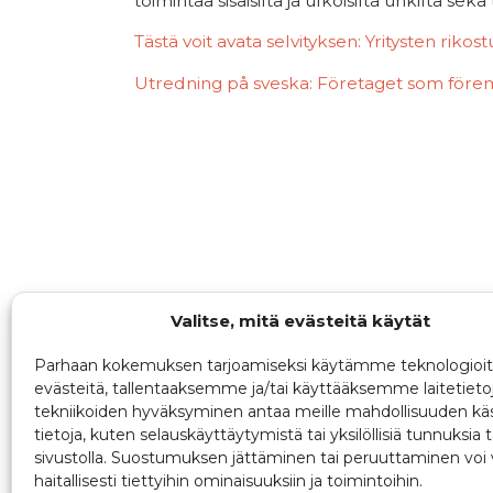
toimintaa sisäisiltä ja ulkoisilta uhkilta sek
Tästä voit avata selvityksen: Yritysten rikost
Utredning på sveska: Företaget som föremå
Valitse, mitä evästeitä käytät
Parhaan kokemuksen tarjoamiseksi käytämme teknologioit
evästeitä, tallentaaksemme ja/tai käyttääksemme laitetieto
tekniikoiden hyväksyminen antaa meille mahdollisuuden käs
tietoja, kuten selauskäyttäytymistä tai yksilöllisiä tunnuksia t
sivustolla. Suostumuksen jättäminen tai peruuttaminen voi 
haitallisesti tiettyihin ominaisuuksiin ja toimintoihin.