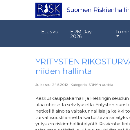
Suomen Riskienhallin
Etusivu
ERM Day
Toimi
2026
YRITYSTEN RIKOSTURVALL
niiden hallinta
Julkaistu:
24.5.2012
|
Kategoria:
SRHY:n uutisia
Keskuskauppakamari ja Helsingin seudun k
tilaa oheisella selvityksellä. Yritysten rikos
hetkellä ainoita valtakunnallisia ja kaikki t
turvallisuustilannetta kartoittavia selvityk
yritysten riskienhallintatyötä. Riskienhallin