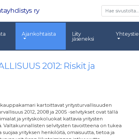
Etsi
tayhdistys ry
nta
Ajankohtaista
Liity
Yhteysti
jäseneksi
ISUUS 2012: Riskit ja
auppakamari kartoittavat yritysturvallisuuden
turvallisuus 2012, 2008 ja 2005 -selvitykset ovat tällä
oimialat ja yrityskokoluokat kattavia yritysten
siä. Valtakunnallisten selvitysten tavoitteena on tukea
ta suojaa yrityksen henkilöitä, omaisuutta, tietoa ja