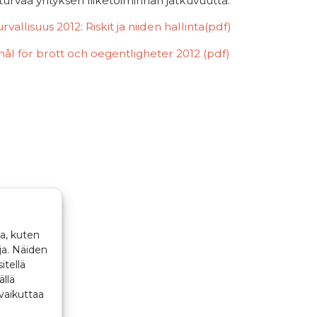
ä turvaa yrityksen liiketoiminnan jatkuvuutta.
urvallisuus 2012: Riskit ja niiden hallinta(pdf)
l för brott och oegentligheter 2012 (pdf)
a, kuten
ja. Näiden
itellä
ällä
vaikuttaa