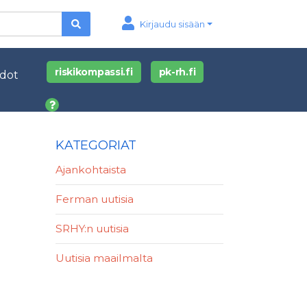
Kirjaudu sisään
riskikompassi.fi
pk-rh.fi
edot
KATEGORIAT
Ajankohtaista
Ferman uutisia
SRHY:n uutisia
Uutisia maailmalta