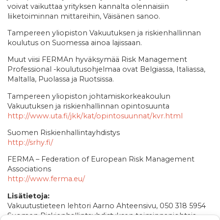
voivat vaikuttaa yrityksen kannalta olennaisiin
liiketoiminnan mittareihin, Väisänen sanoo.
Tampereen yliopiston Vakuutuksen ja riskienhallinnan
koulutus on Suomessa ainoa lajissaan.
Muut viisi FERMAn hyväksymää Risk Management
Professional -koulutusohjelmaa ovat Belgiassa, Italiassa,
Maltalla, Puolassa ja Ruotsissa.
Tampereen yliopiston johtamiskorkeakoulun
Vakuutuksen ja riskienhallinnan opintosuunta
http://www.uta.fi/jkk/kat/opintosuunnat/kvr.html
Suomen Riskienhallintayhdistys
http://srhy.fi/
FERMA – Federation of European Risk Management
Associations
http://www.ferma.eu/
Lisätietoja:
Vakuutustieteen lehtori Aarno Ahteensivu, 050 318 5954
Suomen Riskienhallintayhdistyksen toiminnanjohtaja