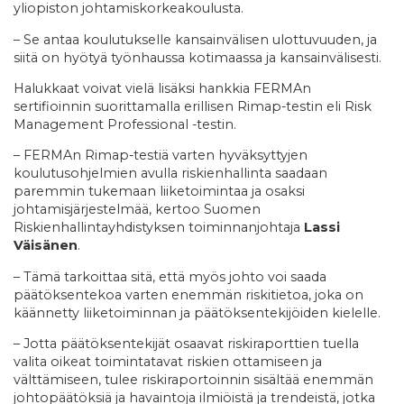
yliopiston johtamiskorkeakoulusta.
– Se antaa koulutukselle kansainvälisen ulottuvuuden, ja
siitä on hyötyä työnhaussa kotimaassa ja kansainvälisesti.
Halukkaat voivat vielä lisäksi hankkia FERMAn
sertifioinnin suorittamalla erillisen Rimap-testin eli Risk
Management Professional -testin.
– FERMAn Rimap-testiä varten hyväksyttyjen
koulutusohjelmien avulla riskienhallinta saadaan
paremmin tukemaan liiketoimintaa ja osaksi
johtamisjärjestelmää, kertoo Suomen
Riskienhallintayhdistyksen toiminnanjohtaja
Lassi
Väisänen
.
– Tämä tarkoittaa sitä, että myös johto voi saada
päätöksentekoa varten enemmän riskitietoa, joka on
käännetty liiketoiminnan ja päätöksentekijöiden kielelle.
– Jotta päätöksentekijät osaavat riskiraporttien tuella
valita oikeat toimintatavat riskien ottamiseen ja
välttämiseen, tulee riskiraportoinnin sisältää enemmän
johtopäätöksiä ja havaintoja ilmiöistä ja trendeistä, jotka