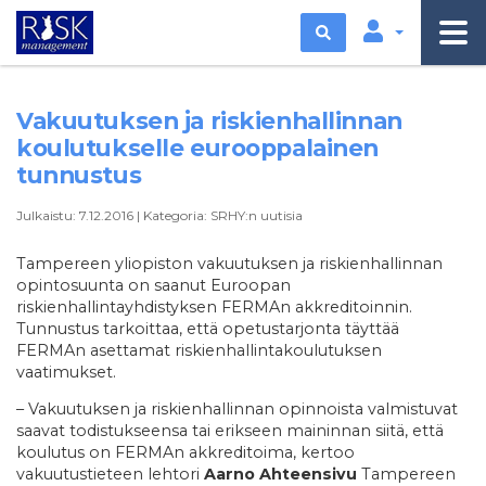
Etsi
Vakuutuksen ja riskienhallinnan
koulutukselle eurooppalainen
tunnustus
Julkaistu:
7.12.2016
|
Kategoria:
SRHY:n uutisia
Tampereen yliopiston vakuutuksen ja riskienhallinnan
opintosuunta on saanut Euroopan
riskienhallintayhdistyksen FERMAn akkreditoinnin.
Tunnustus tarkoittaa, että opetustarjonta täyttää
FERMAn asettamat riskienhallintakoulutuksen
vaatimukset.
– Vakuutuksen ja riskienhallinnan opinnoista valmistuvat
saavat todistukseensa tai erikseen maininnan siitä, että
koulutus on FERMAn akkreditoima, kertoo
vakuutustieteen lehtori
Aarno Ahteensivu
Tampereen