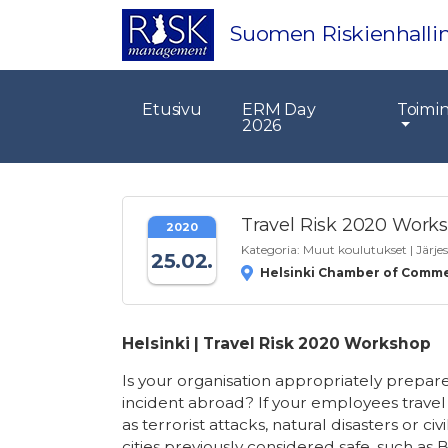
Suomen Riskienhallin
Etusivu
ERM Day
Toimi
2026
Travel Risk 2020 Work
2020
Kategoria:
Muut koulutukset
| Järje
25.02.
Helsinki Chamber of Comme
Helsinki | Travel Risk 2020 Workshop
Is your organisation appropriately prepare
incident abroad? If your employees travel 
as terrorist attacks, natural disasters or civ
cities previously considered safe, such a