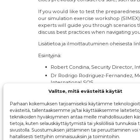
If you would like to test the preparedness 
our simulation exercise workshop (SIMEX)
experts will guide you through scenarios th
discuss best practices when navigating you
Lisätietoa ja ilmoittautuminen oheisesta lin
Esiintyjinä:
Robert Condina, Security Director, I
Dr Rodrigo Rodriguez-Fernandez, Me
International SOS
Antti Putkonen, Director, Unit for Con
Valitse, mitä evästeitä käytät
Finland.
Parhaan kokemuksen tarjoamiseksi käytämme teknologioit
evästeitä, tallentaaksemme ja/tai käyttääksemme laitetieto
tekniikoiden hyväksyminen antaa meille mahdollisuuden käs
tietoja, kuten selauskäyttäytymistä tai yksilöllisiä tunnuksia t
sivustolla. Suostumuksen jättäminen tai peruuttaminen voi 
haitallisesti tiettyihin ominaisuuksiin ja toimintoihin.