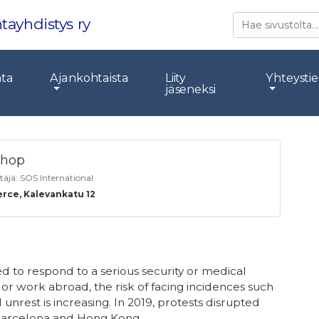
Etsi
tayhdistys ry
nta
Ajankohtaista
Liity
Yhteysti
jäseneksi
shop
stäjä:
SOS International
rce, Kalevankatu 12
d to respond to a serious security or medical
or work abroad, the risk of facing incidences such
il unrest is increasing. In 2019, protests disrupted
s Barcelona and Hong Kong.