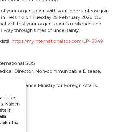
of your organisation with your peers, please join
 in Helsinki on Tuesday 25 February 2020. Our
at will test your organisation’s resilience and
r way through times of uncertainty.
kistä:
https://my.internationalsos.com/LP=5049
nternational SOS
dical Director, Non-communicable Disease,
sular Assistance Ministry for Foreign Affairs,
a, kuten
ja. Näiden
itellä
ällä
vaikuttaa