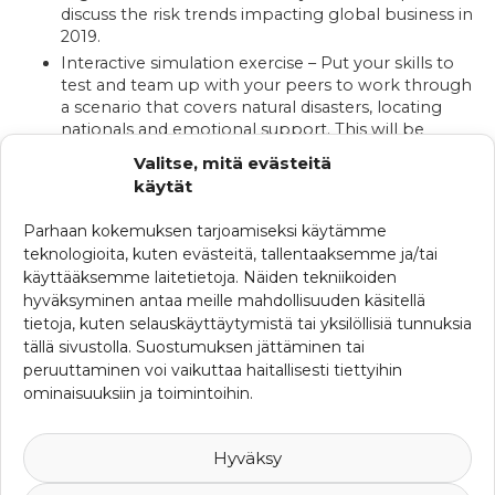
discuss the risk trends impacting global business in
2019.
Interactive simulation exercise – Put your skills to
test and team up with your peers to work through
a scenario that covers natural disasters, locating
nationals and emotional support. This will be
facilitated by International SOS Security and Medical
Valitse, mitä evästeitä
experts and guest speaker from Everbridge
käytät
Complimentary networking lunch
Parhaan kokemuksen tarjoamiseksi käytämme
Register now
to save your seat and to find out how you
teknologioita, kuten evästeitä, tallentaaksemme ja/tai
can manage the Future of People Risk in 2019. The
käyttääksemme laitetietoja. Näiden tekniikoiden
conference is free to attend.
hyväksyminen antaa meille mahdollisuuden käsitellä
Attendance is limited to 2 delegates per company.
tietoja, kuten selauskäyttäytymistä tai yksilöllisiä tunnuksia
tällä sivustolla. Suostumuksen jättäminen tai
KATEGORIAT
peruuttaminen voi vaikuttaa haitallisesti tiettyihin
ominaisuuksiin ja toimintoihin.
Muut koulutukset
SRHY:n seminaarit
Yhdistyskokoukset
Hyväksy