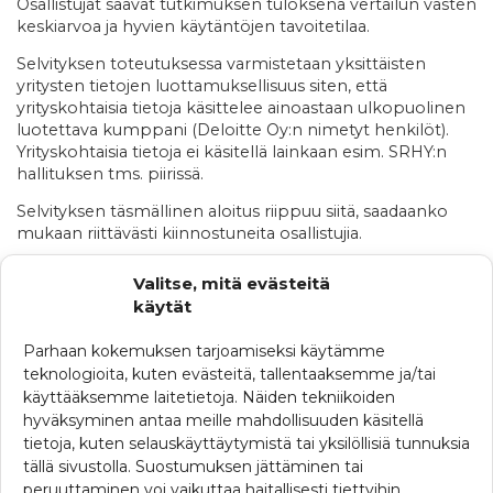
Osallistujat saavat tutkimuksen tuloksena vertailun vasten
keskiarvoa ja hyvien käytäntöjen tavoitetilaa.
Selvityksen toteutuksessa varmistetaan yksittäisten
yritysten tietojen luottamuksellisuus siten, että
yrityskohtaisia tietoja käsittelee ainoastaan ulkopuolinen
luotettava kumppani (Deloitte Oy:n nimetyt henkilöt).
Yrityskohtaisia tietoja ei käsitellä lainkaan esim. SRHY:n
hallituksen tms. piirissä.
Selvityksen täsmällinen aloitus riippuu siitä, saadaanko
mukaan riittävästi kiinnostuneita osallistujia.
Mikäli haluette tietää lisää selvityksestä ja sen
Valitse, mitä evästeitä
toteuttamisesta, olkaa yhteydessä Lassi Väisäseen
käytät
(lassi.vaisanen@grcpartners.fi).
Parhaan kokemuksen tarjoamiseksi käytämme
teknologioita, kuten evästeitä, tallentaaksemme ja/tai
käyttääksemme laitetietoja. Näiden tekniikoiden
KATEGORIAT
hyväksyminen antaa meille mahdollisuuden käsitellä
Ajankohtaista
tietoja, kuten selauskäyttäytymistä tai yksilöllisiä tunnuksia
tällä sivustolla. Suostumuksen jättäminen tai
Ferman uutisia
peruuttaminen voi vaikuttaa haitallisesti tiettyihin