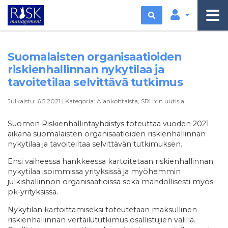
Etsi
Suomalaisten organisaatioiden
riskienhallinnan nykytilaa ja
tavoitetilaa selvittävä tutkimus
Julkaistu:
6.5.2021
|
Kategoria:
Ajankohtaista
,
SRHY:n uutisia
Suomen Riskienhallintayhdistys toteuttaa vuoden 2021
aikana suomalaisten organisaatioiden riskienhallinnan
nykytilaa ja tavoiteiltaa selvittävän tutkimuksen.
Ensi vaiheessa hankkeessa kartoitetaan riskienhallinnan
nykytilaa isoimmissa yrityksissä ja myöhemmin
julkishallinnon organisaatioissa sekä mahdollisesti myös
pk-yrityksissä.
Nykytilan kartoittamiseksi toteutetaan maksullinen
riskienhallinnan vertailututkimus osallistujien välillä.