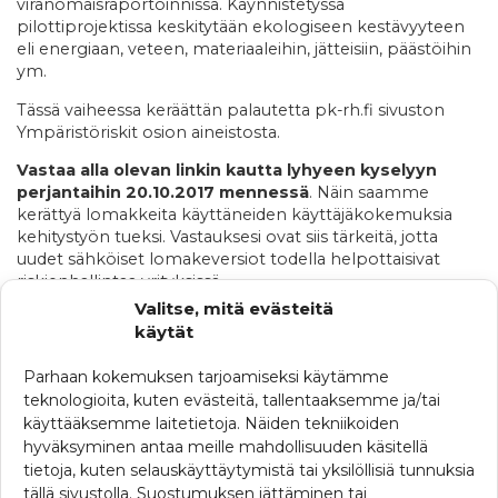
viranomaisraportoinnissa. Käynnistetyssä
pilottiprojektissa keskitytään ekologiseen kestävyyteen
eli energiaan, veteen, materiaaleihin, jätteisiin, päästöihin
ym.
Tässä vaiheessa keräättän palautetta pk-rh.fi sivuston
Ympäristöriskit osion aineistosta.
Vastaa alla olevan linkin kautta lyhyeen kyselyyn
perjantaihin 20.10.2017 mennessä
. Näin saamme
kerättyä lomakkeita käyttäneiden käyttäjäkokemuksia
kehitystyön tueksi. Vastauksesi ovat siis tärkeitä, jotta
uudet sähköiset lomakeversiot todella helpottaisivat
riskienhallintaa yrityksissä.
Valitse, mitä evästeitä
Linkki kyselyyn:
käytät
https://www.webropolsurveys.com/S/D868CD2C7B72494F
Parhaan kokemuksen tarjoamiseksi käytämme
teknologioita, kuten evästeitä, tallentaaksemme ja/tai
käyttääksemme laitetietoja. Näiden tekniikoiden
KATEGORIAT
hyväksyminen antaa meille mahdollisuuden käsitellä
Ajankohtaista
tietoja, kuten selauskäyttäytymistä tai yksilöllisiä tunnuksia
tällä sivustolla. Suostumuksen jättäminen tai