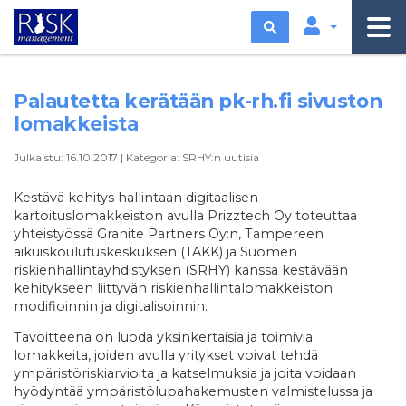
Etsi
Palautetta kerätään pk-rh.fi sivuston
lomakkeista
Julkaistu:
16.10.2017
|
Kategoria:
SRHY:n uutisia
Kestävä kehitys hallintaan digitaalisen
kartoituslomakkeiston avulla Prizztech Oy toteuttaa
yhteistyössä Granite Partners Oy:n, Tampereen
aikuiskoulutuskeskuksen (TAKK) ja Suomen
riskienhallintayhdistyksen (SRHY) kanssa kestävään
kehitykseen liittyvän riskienhallintalomakkeiston
modifioinnin ja digitalisoinnin.
Tavoitteena on luoda yksinkertaisia ja toimivia
lomakkeita, joiden avulla yritykset voivat tehdä
ympäristöriskiarvioita ja katselmuksia ja joita voidaan
hyödyntää ympäristölupahakemusten valmistelussa ja