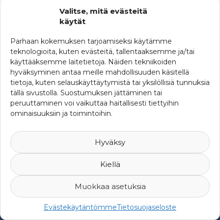
Ajankohtaista
Valitse, mitä evästeitä
käytät
Ferman uutisia
Parhaan kokemuksen tarjoamiseksi käytämme
SRHY:n uutisia
teknologioita, kuten evästeitä, tallentaaksemme ja/tai
käyttääksemme laitetietoja. Näiden tekniikoiden
Uutisia maailmalta
hyväksyminen antaa meille mahdollisuuden käsitellä
tietoja, kuten selauskäyttäytymistä tai yksilöllisiä tunnuksia
tällä sivustolla. Suostumuksen jättäminen tai
peruuttaminen voi vaikuttaa haitallisesti tiettyihin
ominaisuuksiin ja toimintoihin.
Hyväksy
Kiellä
Muokkaa asetuksia
© 2007-2026 Suomen Riskienhallintayhdistys ry -
Yksityisyys ja
Evästekäytäntömme
Tietosuojaseloste
rekisteriseloste
-
Web Design Mediaani