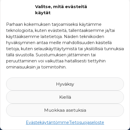
KATEGORIAT
Valitse, mitä evästeitä
käytät
Ajankohtaista
Parhaan kokemuksen tarjoamiseksi käytämme
Ferman uutisia
teknologioita, kuten evästeitä, tallentaaksemme ja/tai
käyttääksemme laitetietoja. Näiden tekniikoiden
SRHY:n uutisia
hyväksyminen antaa meille mahdollisuuden käsitellä
tietoja, kuten selauskäyttäytymistä tai yksilöllisiä tunnuksia
Uutisia maailmalta
tällä sivustolla. Suostumuksen jättäminen tai
peruuttaminen voi vaikuttaa haitallisesti tiettyihin
ominaisuuksiin ja toimintoihin.
Hyväksy
Kiellä
Muokkaa asetuksia
© 2007-2026 Suomen Riskienhallintayhdistys ry -
Yksityisyys ja
Evästekäytäntömme
Tietosuojaseloste
rekisteriseloste
-
Web Design Mediaani