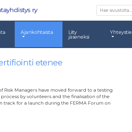
Etsi
tayhdistys ry
nta
Ajankohtaista
Liity
Yhteysti
jäseneksi
tifiointi etenee
 of Risk Managers have moved forward to a testing
process by volunteers and the finalisation of the
s on track for a launch during the FERMA Forum on