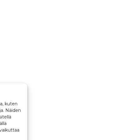
a, kuten
ja. Näiden
itellä
ällä
vaikuttaa