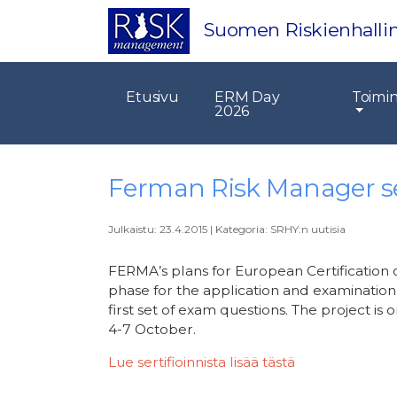
Suomen Riskienhallin
Etusivu
ERM Day
Toimi
2026
Ferman Risk Manager ser
Julkaistu:
23.4.2015
|
Kategoria:
SRHY:n uutisia
FERMA’s plans for European Certification
phase for the application and examination 
first set of exam questions. The project i
4-7 October.
Lue sertifioinnista lisää tästä