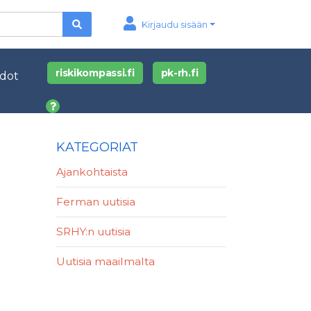
Kirjaudu sisään
riskikompassi.fi
pk-rh.fi
edot
KATEGORIAT
Ajankohtaista
Ferman uutisia
SRHY:n uutisia
Uutisia maailmalta